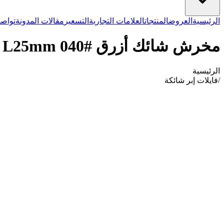
الرئيسية
العروض
المنتجات
العلامات التجارية
التسعير
مقالات المدونة
تواصل
مخرش شائك أزرق #040 L25mm
الرئيسية
/
فايلات إبر شائكة