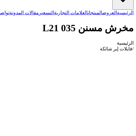
الرئيسية
العروض
المنتجات
العلامات التجارية
التسعير
مقالات المدونة
تواصل
مخرش مسنن 035 L21
الرئيسية
/
فايلات إبر شائكة