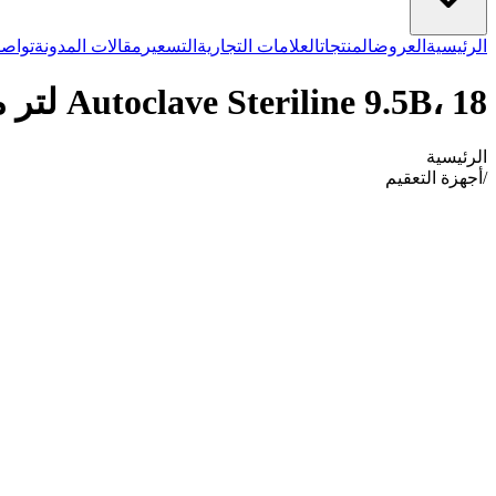
الرئيسية
العروض
المنتجات
العلامات التجارية
التسعير
مقالات المدونة
تواصل
Autoclave Steriline 9.5B، 18 لتر مع طابعة
الرئيسية
/
أجهزة التعقيم