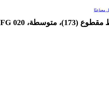
 معنا
عنّا