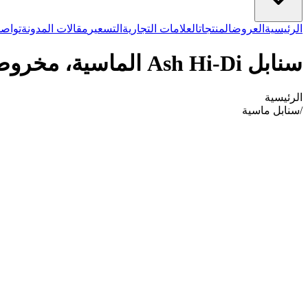
الرئيسية
العروض
المنتجات
العلامات التجارية
التسعير
مقالات المدونة
تواصل
سنابل Ash Hi-Di الماسية، مخروط مقطوع (173)، متوسطة، FG 020
الرئيسية
/
سنابل ماسية