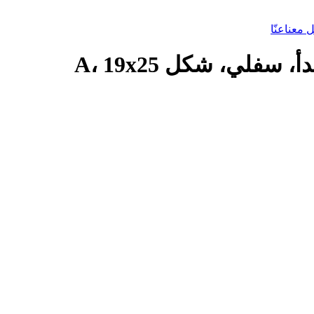
 معنا
عنّا
سفلي، شكل A، 19x25