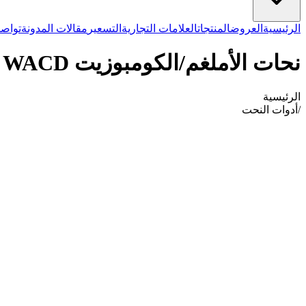
الرئيسية
العروض
المنتجات
العلامات التجارية
التسعير
مقالات المدونة
تواصل
نحات الأملغم/الكومبوزيت WACD
الرئيسية
/
أدوات النحت