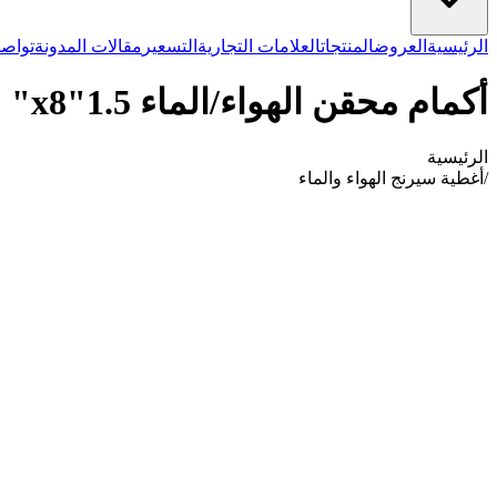
الرئيسية
العروض
المنتجات
العلامات التجارية
التسعير
مقالات المدونة
تواصل
أكمام محقن الهواء/الماء 1.5"x8"
الرئيسية
/
أغطية سيرنج الهواء والماء