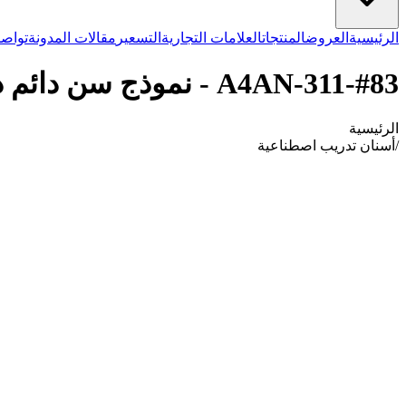
الرئيسية
العروض
المنتجات
العلامات التجارية
التسعير
مقالات المدونة
تواصل
A4AN-311-#83 - نموذج سن دائم ذو جذر واحد رقم 83
الرئيسية
/
أسنان تدريب اصطناعية