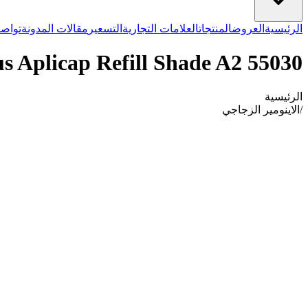
الرئيسية
العروض
المنتجات
العلامات التجارية
التسعير
مقالات المدونة
تواصل
s Aplicap Refill Shade A2 55030
الرئيسية
/
الاينومير الزجاجي