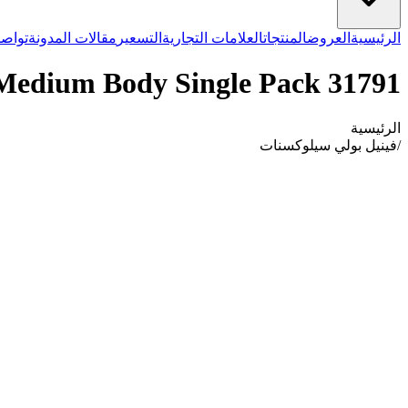
الرئيسية
العروض
المنتجات
العلامات التجارية
التسعير
مقالات المدونة
تواصل
edium Body Single Pack 31791
الرئيسية
/
فينيل بولي سيلوكسنات