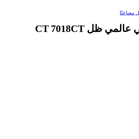
 معنا
عنّا