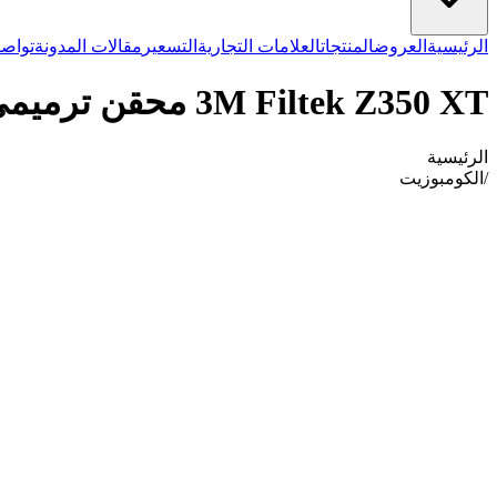
الرئيسية
العروض
المنتجات
العلامات التجارية
التسعير
مقالات المدونة
تواصل
3M Filtek Z350 XT محقن ترميمي عالمي ظل CT 7018CT
الرئيسية
/
الكومبوزيت