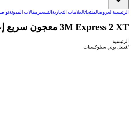
الرئيسية
العروض
المنتجات
العلامات التجارية
التسعير
مقالات المدونة
تواصل
3M Express 2 XT معجون سريع إعادة تعبئة 36973
الرئيسية
/
فينيل بولي سيلوكسنات